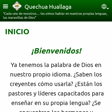
Pasar al contenido principal
Quechua Huallaga
Sel
“Cada uno de nosotros… les oímos hablar en nuestras propias lenguas,
las maravillas de Dios”
INICIO
¡Bienvenidos!
Ya tenemos la palabra de Dios en
nuestro propio idioma. ¿Saben los
creyentes cómo usarla? ¿Están los
pastores y líderes capacitados para
enseñar en su propia lengua? ¿Se