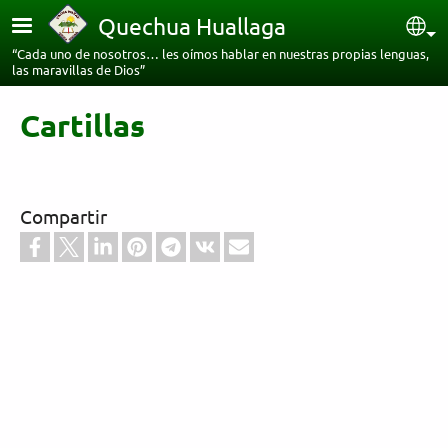
Pasar al contenido principal
Quechua Huallaga
Sel
“Cada uno de nosotros… les oímos hablar en nuestras propias lenguas,
las maravillas de Dios”
Cartillas
Compartir