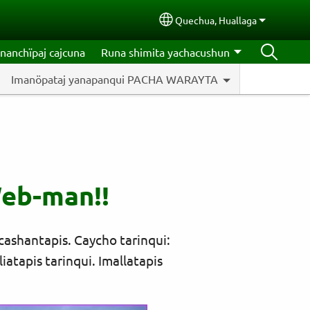
Quechua, Huallaga
Select your language
nanchïpaj cajcuna
Runa shimita yachacushun
Imanöpataj yanapanqui PACHA WARAYTA
Web-man!!
ashantapis. Caycho tarinqui:
atapis tarinqui. Imallatapis