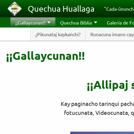
Pasar al contenido principal
Quechua Huallaga
"Cada-ünunchi
¡¡Gallaycunan!!
Quechua Biblia
Galería de F
¿Pikunataj kaykanchi?
Runacuna imano cayc
¡¡Gallaycunan!!
¡¡Allipa
Kay paginacho tarinqui pach
fotucunata, Videocunata, qu