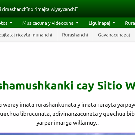
 rimashanchïno rimajta wiyaycanchi"
otos
Musicacuna y videocuna
Liguinapaj
Rura
ajtataj ricayta munanchi
Rurashanchi
Gayanacunapaj
j shamushkanki cay Sitio 
a waray imata rurashankunata y imata rurayta yarpayc
echua librucunata, adivinanzacunata y quechua bibli
yarpar imarga willamuy..