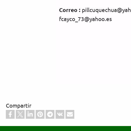
Correo :
pillcuquechua@yaho
fcayco_73@yahoo.es
Compartir