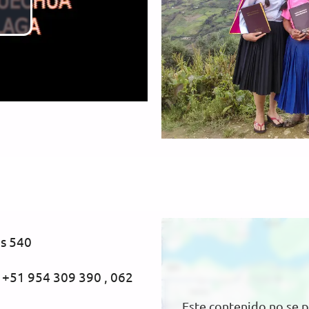
Reproducir
Vídeo
Ubicación
es 540
 +51 954 309 390 , 062
Este contenido no se 