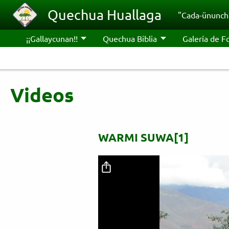
Pasar al contenido principal
Quechua Huallaga
"Cada-ünunchi
¡¡Gallaycunan!!
Quechua Biblia
Galería de F
Videos
WARMI SUWA[1]
Archivo de vídeo