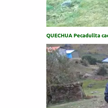
QUECHUA Pecadullta ca
Archivo de vídeo