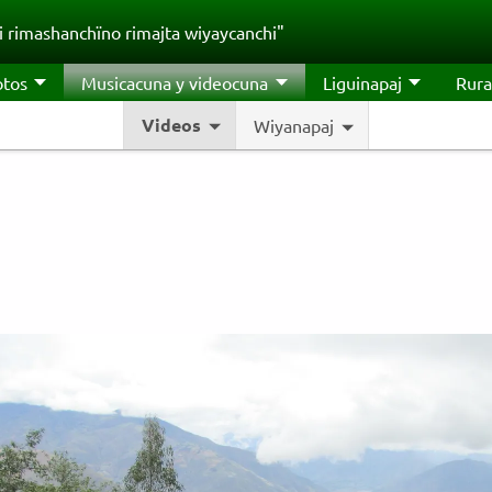
 rimashanchïno rimajta wiyaycanchi"
otos
Musicacuna y videocuna
Liguinapaj
Rura
Videos
Wiyanapaj