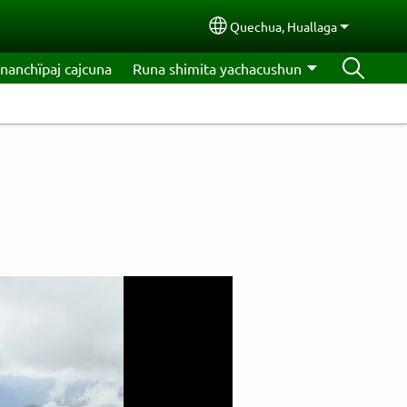
Quechua, Huallaga
Select your language
nanchïpaj cajcuna
Runa shimita yachacushun