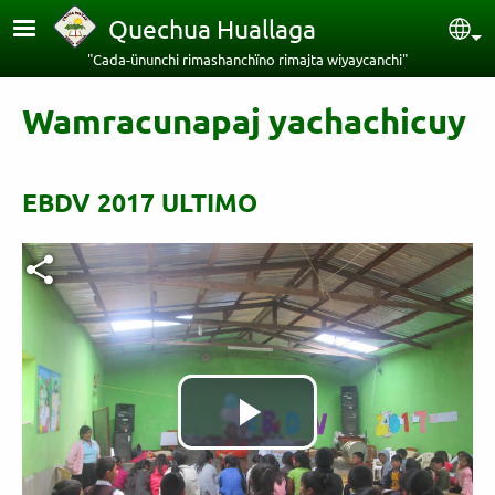
Pasar al contenido principal
Quechua Huallaga
Sel
"Cada-ünunchi rimashanchïno rimajta wiyaycanchi"
Wamracunapaj yachachicuy
EBDV 2017 ULTIMO
Archivo de vídeo
Reproducir